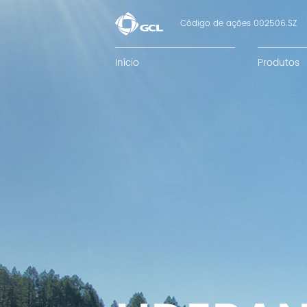
Código de ações 002506.SZ
Início
Produtos