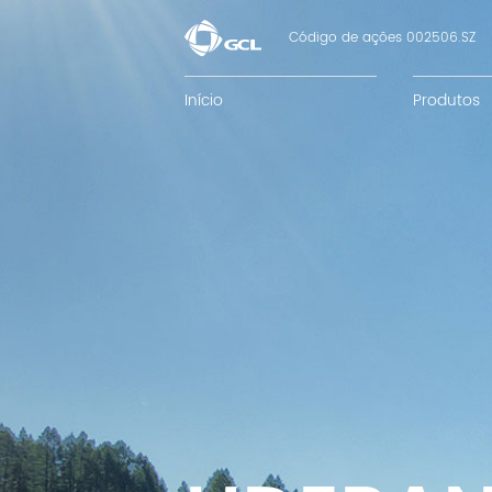
Código de ações 002506.SZ
Início
Produtos